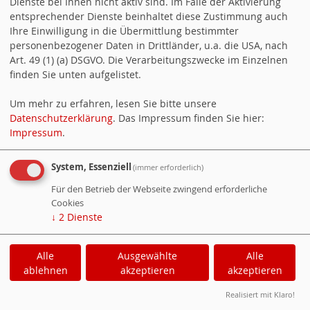
Dienste bei Ihnen nicht aktiv sind. Im Falle der Aktivierung
entsprechender Dienste beinhaltet diese Zustimmung auch
Ihre Einwilligung in die Übermittlung bestimmter
personenbezogener Daten in Drittländer, u.a. die USA, nach
Art. 49 (1) (a) DSGVO. Die Verarbeitungszwecke im Einzelnen
finden Sie unten aufgelistet.
Katja Mast
Um mehr zu erfahren, lesen Sie bitte unsere
Datenschutzerklärung
. Das Impressum finden Sie hier:
Impressum
.
System, Essenziell
(immer erforderlich)
Für den Betrieb der Webseite zwingend erforderliche
Cookies
↓
2
Dienste
WebsoziCMS
Cookie-Manager
Alle
Ausgewählte
Alle
Datenschutzerklärung
Impressum
ablehnen
akzeptieren
akzeptieren
Realisiert mit Klaro!